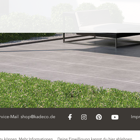
rvice-Mail
shop@kadeco.de
Imp
 zu können.
Mehr Informationen ...
Deine Einwilligung kannst du hier
ablehnen